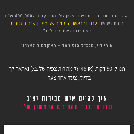
“איש המכירות
כבר בחודש הראשון שלו
מכר קרוב ל600,000 ש"ח
זה החודש שבו
עברנו לראשונה מחזור של מיליון ש"ח במכירות.
לא היינו מגיעים לזה לבד"
אורי לוי, מנכ"ל סוסימפל – האקדמיה לאמזון
תנו לי 90 דקות (או 45 על מהירות צפיה של X2) ואראה לך
בדיוק, צעד אחר צעד –
איך לגייס איש מכירות יציב
שרווחי כבר מהחודש הראשון שלו