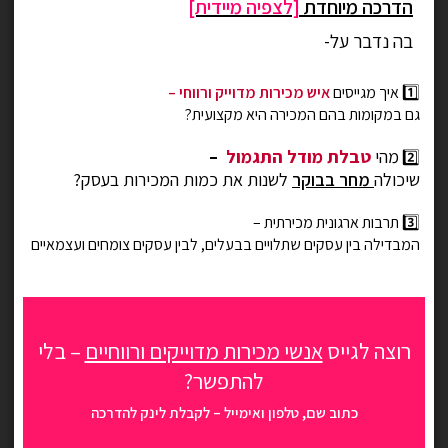
הדרכה מיוחדת
[לצפיה מיידית]
בה נדבר על-
1️⃣ איך מגייסים
איש מכירות מדוייק ורווחי –
גם
במקומות בהם המכירה היא מקצועית?
מהי
טבלת מודל התגמול
–
2️⃣
שיכולה
מחר בבוקר
לשנות את כמות המכירות בעסק?
3️⃣ תרבות ארגונית מכירתית –
המבדילה בין עסקים שתלויים בבעלים, לבין עסקים צומחים ועצמאיים
רוצה לגייס
אנשי מכירות מדוייקים ורווחיים
– בלי
להתפשר?
כתוב שם, טלפון ואימייל – לקבלת לינק להדרכה