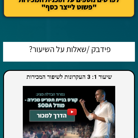
"פשוט לייצר כסף"
פידבק /שאלות על השיעור?
שיעור 1: 3 העקרונות לשיפור המכירות